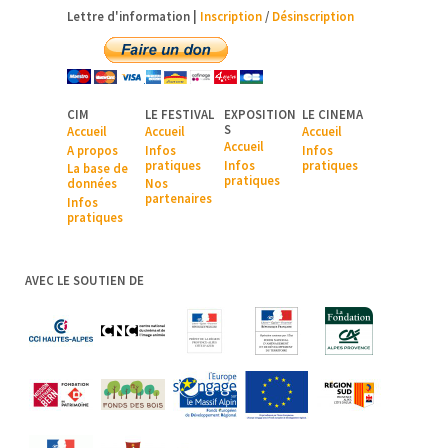
Lettre d'information |
Inscription
/
Désinscription
CIM
LE FESTIVAL
EXPOSITION
LE CINEMA
S
Accueil
Accueil
Accueil
Accueil
A pr
opos
Infos
Infos
pratiques
Infos
pratiques
La base de
pratiques
données
Nos
partenaires
Infos
pratiques
AVEC LE SOUTIEN DE