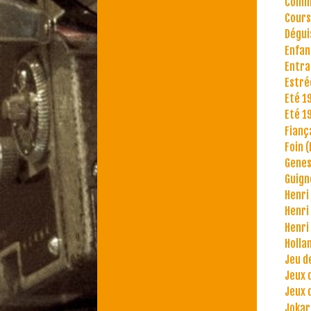
Commu
Cours
Dégu
Enfan
Entra
Estré
Eté 1
Eté 1
Fianç
Foin (
Genes
Guign
Henri 
Henri 
Henri 
Holla
Jeu d
Jeux 
Jeux 
Jokar