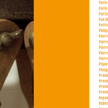
Paris 
Paris
Parti
Pas d
Petit
Philip
Pierr
Pierr
Pierr
Pierr
Pierr
Pique
Plong
Premi
Premi
Premi
Premi
Repas 
Rober