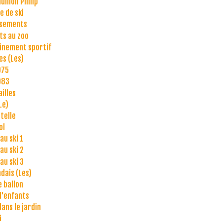
nion Philip
e de ski
isements
ts au zoo
inement sportif
es (Les)
975
983
ailles
Le)
telle
ol
au ski 1
au ski 2
au ski 3
ndais (Les)
e ballon
d'enfants
dans le jardin
i