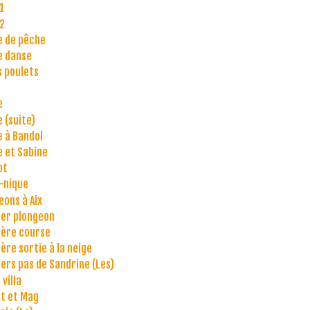
1
 2
e de pêche
e danse
s poulets
e
e (suite)
e à Bandol
e et Sabine
ot
-nique
eons à Aix
er plongeon
ère course
ère sortie à la neige
ers pas de Sandrine (Les)
villa
t et Mag