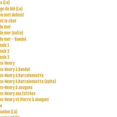
u (Le)
ge du blé (Le)
se met debout
it le chat
de mer
de mer (suite)
de mer - Bandol
nix 1
nix 2
nix 3
es-Henry
es-Henry à Bandol
es-Henry à Barcelonnette
es-Henry à Barcelonnette (suite)
es-Henry à Jouques
es-Henry aux Estrées
es-Henry et Pierre à Jouques
se
nion (La)