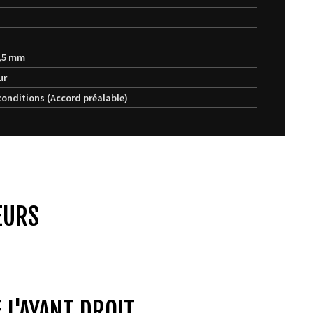
9,5 mm
ur
conditions (Accord préalable)
EURS
 L'AYANT DROIT