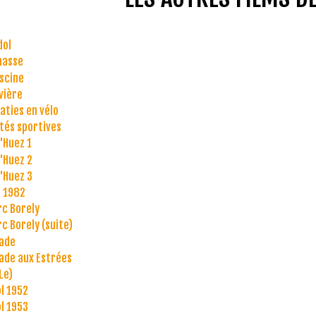
dol
chasse
iscine
ivière
aties en vélo
ités sportives
d'Huez 1
d'Huez 2
d'Huez 3
 1982
rc Borely
rc Borely (suite)
ade
ade aux Estrées
Le)
l 1952
l 1953