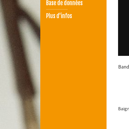
Base de données
Plus d'infos
Bando
Baign