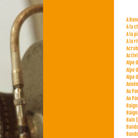
A Ban
A la 
A la p
A la r
Acrob
Activ
Alpe 
Alpe 
Alpe 
Année
Au Pa
Au Pa
Baign
Baign
Bain (
Bando
Bando