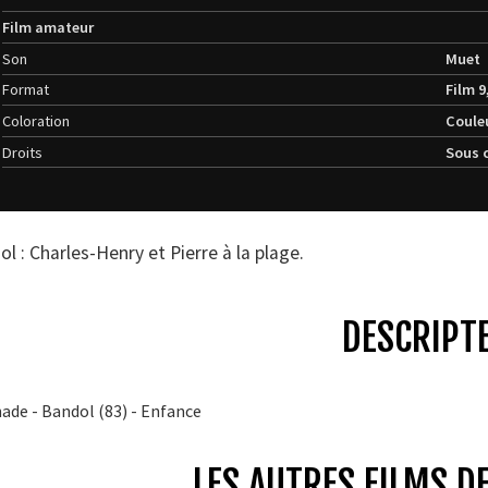
Film amateur
Son
Muet
Format
Film 
Coloration
Coule
Droits
Sous 
l : Charles-Henry et Pierre à la plage.
DESCRIPT
ade - Bandol (83) - Enfance
LES AUTRES FILMS DE