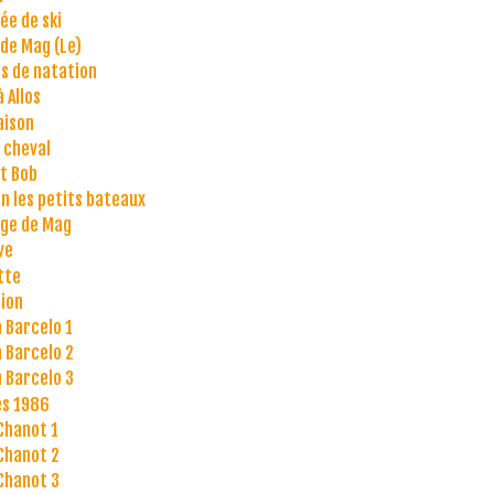
ée de ski
 de Mag (Le)
s de natation
 Allos
aison
 cheval
t Bob
 les petits bateaux
ge de Mag
ve
tte
ion
à Barcelo 1
à Barcelo 2
à Barcelo 3
s 1986
Chanot 1
Chanot 2
Chanot 3