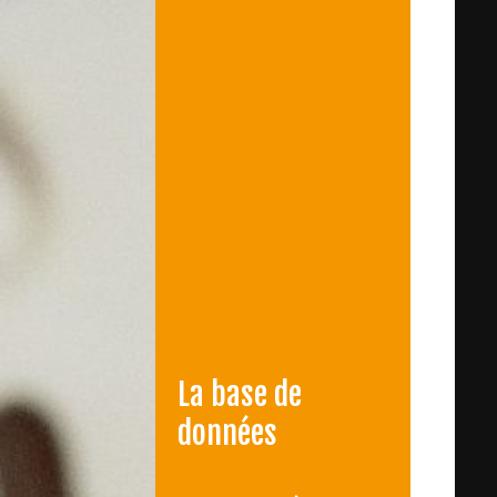
La base de
données