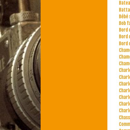
Batea
Batta
Bébé 
Bob fa
Bord 
Bord 
Bord 
Chamo
Chamo
Chamo
Charl
Charl
Charl
Charl
Charl
Charl
Charl
Chas
Commu