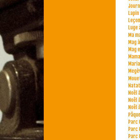
Journ
Lapin
Leçon
Luge à
Ma m
Mag à
Mag e
Maman
Maria
Megè
Moue
Natat
Noêl 
Noêl 
Noêl 
Pâque
Parc 
Parc 
Parc 